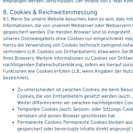
empfangen werden, verschlüsselt. Der Inhalte von E-Mail Kommu
8. Cookies & Reichweitenmessung
8.1. Wenn Sie unsere Website besuchen, kann es sein, dass I
Informationen, die von unserem Webserver oder Webservern D
gespeichert werden. Die meisten Browser sind so eingestellt,
unseres Onlineangebots ohne Cookies nur eingeschränkt mögli
hierzu die Verwendung von Cookies technisch zwingend notwe
verhindern (z.B. Cookies von Drittanbietern), etwa wenn Sie 
Ihres Browsers. Weitere Informationen zu Cookies von Drittan
nachfolgenden Datenschutzerklärung, sofern wir hierauf zurüc
Funktionen wie Cookies erfüllen (z.B., wenn Angaben der Nu
bezeichnet).
Zu unterscheiden ist zwischen Cookies, die beim Besu
Cookies, die von Drittanbietern gesetzt werden (auch „
Weiter differenzieren wir zwischen nachfolgenden Coo
Temporäre Cookies (auch: Session- oder Sitzungs-Coo
verlassen und seinen Browser geschlossen hat.
Permanente Cookies: Permanente Cookies bleiben auch
gespeichert oder bevorzugte Inhalte direkt angezeigt