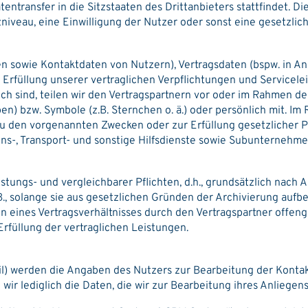
tentransfer in die Sitzstaaten des Drittanbieters stattfindet. D
iveau, eine Einwilligung der Nutzer oder sonst eine gesetzliche
en sowie Kontaktdaten von Nutzern), Vertragsdaten (bspw. in
üllung unserer vertraglichen Verpflichtungen und Serviceleistu
h sind, teilen wir den Vertragspartnern vor oder im Rahmen de
en) bzw. Symbole (z.B. Sternchen o. ä.) oder persönlich mit. I
 zu den vorgenannten Zwecken oder zur Erfüllung gesetzlicher Pf
tions-, Transport- und sonstige Hilfsdienste sowie Subunternehm
tungs- und vergleichbarer Pflichten, d.h., grundsätzlich nach A
., solange sie aus gesetzlichen Gründen der Archivierung aufb
n eines Vertragsverhältnisses durch den Vertragspartner offeng
rfüllung der vertraglichen Leistungen.
ail) werden die Angaben des Nutzers zur Bearbeitung der Kont
n wir lediglich die Daten, die wir zur Bearbeitung ihres Anliegen