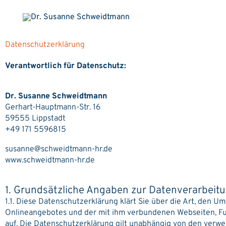
Zum
Inhalt
springen
Datenschutzerklärung
Verantwortlich für Datenschutz:
Dr. Susanne Schweidtmann
Gerhart-Hauptmann-Str. 16
59555 Lippstadt
+49 171 5596815
susanne@schweidtmann-hr.de
www.schweidtmann-hr.de
1. Grundsätzliche Angaben zur Datenverarbei
1.1. Diese Datenschutzerklärung klärt Sie über die Art, den
Onlineangebotes und der mit ihm verbundenen Webseiten, Fu
auf. Die Datenschutzerklärung gilt unabhängig von den verw