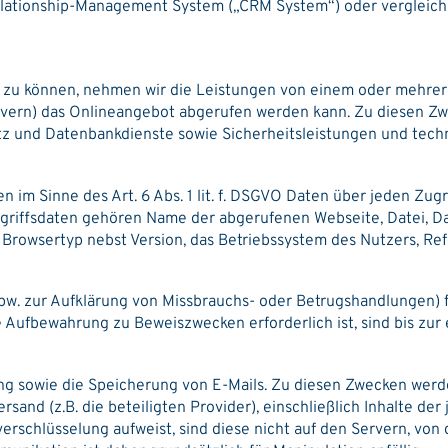
lationship-Management System („CRM System“) oder vergleich
len zu können, nehmen wir die Leistungen von einem oder mehr
rvern) das Onlineangebot abgerufen werden kann. Zu diesen Zwe
tz und Datenbankdienste sowie Sicherheitsleistungen und tech
 im Sinne des Art. 6 Abs. 1 lit. f. DSGVO Daten über jeden Zugr
Zugriffsdaten gehören Name der abgerufenen Webseite, Datei, D
Browsertyp nebst Version, das Betriebssystem des Nutzers, Ref
spw. zur Aufklärung von Missbrauchs- oder Betrugshandlungen) 
 Aufbewahrung zu Beweiszwecken erforderlich ist, sind bis zur
ng sowie die Speicherung von E-Mails. Zu diesen Zwecken wer
nd (z.B. die beteiligten Provider), einschließlich Inhalte der 
schlüsselung aufweist, sind diese nicht auf den Servern, von