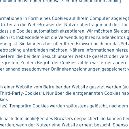
nikation ist daher grundsätzlich für Manipulation anfällig.
nformationen in Form eines Cookies auf Ihrem Computer abgeleg
ritter an die Web-Browser der Nutzer übertragen und dort für
 dass sie Cookies automatisch akzeptieren. Wir möchten Sie dar
ch ist. Insbesondere ist die Verwendung Ihres Kundenkontos gr
ndig ist. Sie können aber über Ihren Browser auch nur das Se
Webtracking unterbinden möchten. Nähere Informationen hierzu f
bietern, die bei dem Besuch unserer Website gesetzt oder verar
kgreifen. Zu dem Begriff der Cookies zählen wir ferner andere 
tzer anhand pseudonymer Onlinekennzeichnungen gespeichert w
ch einer Website vom Betreiber der Website gesetzt werden (au
Third-Party-Cookies“). Nur über die erstgenannten Cookies habe
kies.
kies): Temporäre Cookies werden spätestens gelöscht, nachdem
 nach dem Schließen des Browsers gespeichert. So können bei
 werden, wenn der Nutzer eine Website erneut besucht. Ebenso