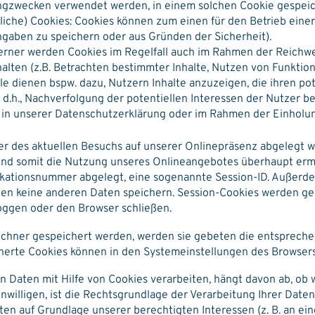
ngzwecken verwendet werden, in einem solchen Cookie gespeic
liche) Cookies: Cookies können zum einen für den Betrieb eine
ingaben zu speichern oder aus Gründen der Sicherheit).
: Ferner werden Cookies im Regelfall auch im Rahmen der Reich
halten (z.B. Betrachten bestimmter Inhalte, Nutzen von Funktio
le dienen bspw. dazu, Nutzern Inhalte anzuzeigen, die ihren pot
, d.h., Nachverfolgung der potentiellen Interessen der Nutzer b
 in unserer Datenschutzerklärung oder im Rahmen der Einholung
uer des aktuellen Besuchs auf unserer Onlinepräsenz abgelegt 
und somit die Nutzung unseres Onlineangebotes überhaupt erm
ifikationsnummer abgelegt, eine sogenannte Session-ID. Außerd
nnen keine anderen Daten speichern. Session-Cookies werden ge
oggen oder den Browser schließen.
 Rechner gespeichert werden, werden sie gebeten die entsprech
cherte Cookies können in den Systemeinstellungen des Browser
Daten mit Hilfe von Cookies verarbeiten, hängt davon ab, ob w
einwilligen, ist die Rechtsgrundlage der Verarbeitung Ihrer Daten
ten auf Grundlage unserer berechtigten Interessen (z. B. an ei